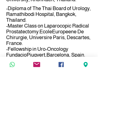
-Diploma of The Thai Board of Urology,
Ramathibodi Hospital, Bangkok,
Thailand.
-Master Class on Laparocopic Radical
Prostatectomy.EcoleEuropeene De
Chirurgie, Universire Paris, Descartes,
France.
-Fellowship in Uro-Oncology
FundacioPiugvert,Barcelona, Spain.
065 931 2542
ladpraoarab@gmail.com
معلومات
عرض عياداتنا
المستشفى
ومراكزنا
مركز الجراحة
​عيادة مرضى السكري والجروح المزمنة
مركز التأهيل والعلاج الطبيعي
مركز الدماغ والجهاز العصبي
مركز الشيخوخة
​مركز القلب
مركز الجلد
مركز الفحص الطبي