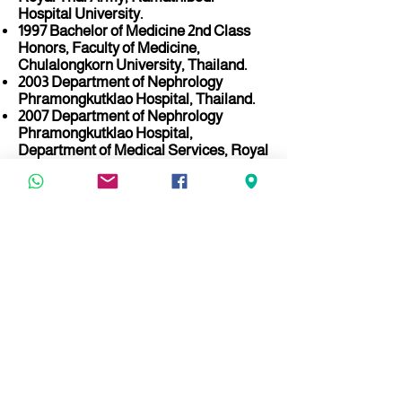
Hospital University.
1997 Bachelor of Medicine 2nd Class
Honors, Faculty of Medicine,
Chulalongkorn University, Thailand.
2003 Department of Nephrology
Phramongkutklao Hospital, Thailand.
2007 Department of Nephrology
Phramongkutklao Hospital,
Department of Medical Services, Royal
Thai Army.
065 931 2542
ladpraoarab@gmail.com
معلومات
عرض عياداتنا
المستشفى
ومراكزنا
مركز الجراحة
​عيادة مرضى السكري والجروح المزمنة
مركز التأهيل والعلاج الطبيعي
مركز الدماغ والجهاز العصبي
مركز الشيخوخة
​مركز القلب
مركز الجلد
مركز الفحص الطبي