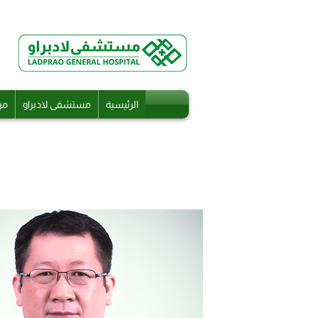
الرئيسية
مستشفى لادبراو
مر