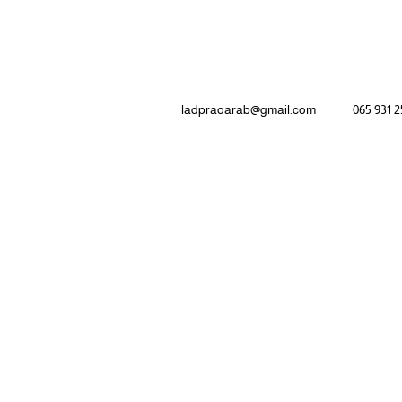
ladpraoarab@gmail.com
065 931 
معلومات المستشفى
 المزمنة
الرئيسية
مستشفى لادبراو
مركز الخدمات الطبية الدولية
الخـدمـات الطـبـيـة
عي
البحث عن طبيب
احجز الموعد
حزمة خاصة
مقالات طبية