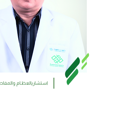
استشاريالعظـام والمفا