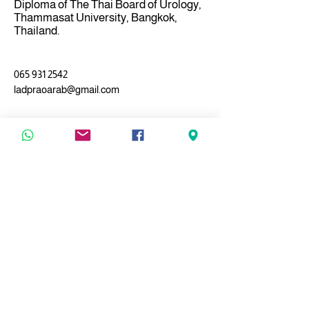
Diploma of The Thai Board of Urology,
Thammasat University, Bangkok,
Thailand.
065 931 2542
ladpraoarab@gmail.com
معلومات
عرض عياداتنا
المستشفى
ومراكزنا
مركز الجراحة
​عيادة مرضى السكري والجروح المزمنة
مركز التأهيل والعلاج الطبيعي
مركز الدماغ والجهاز العصبي
مركز الشيخوخة
​مركز القلب
مركز الجلد
مركز الفحص الطبي
مركز صحة المرأة
مركز الأنف والأذن