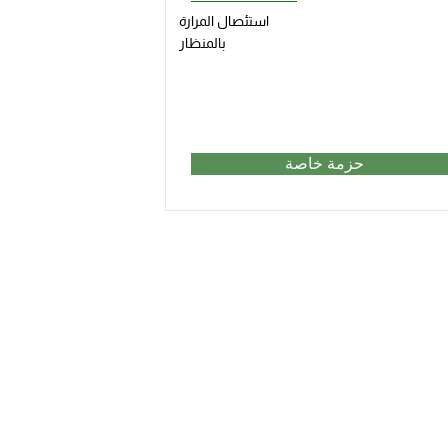
استئصال المرارة
بالمنظار
حزمة خاصة
معلومات المستشفى
 المزمنة
الرئيسية
مستشفى لادبراو
مركز الخدمات الطبية الدولية