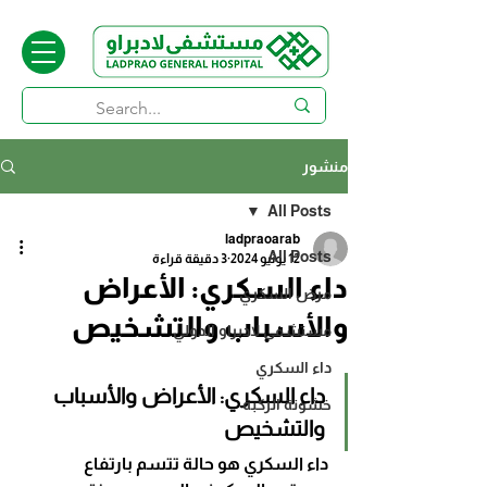
منشور
All Posts
ladpraoarab
All Posts
12 يونيو 2024
3 دقيقة قراءة
داء السكري: الأعراض
مرض السكري
والأسباب والتشخيص
مستشفى لادبراو الدولي
داء السكري
داء السكري: الأعراض والأسباب 
خشونة الركبة
والتشخيص
داء السكري هو حالة تتسم بارتفاع 