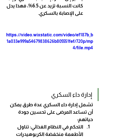
كانت النسبة تزيد عن 6.5%، فهذا يدل 
على الإصابة بالسكري.
https://video.wixstatic.com/video/ef187b_b
1a033e999a54679838626b805551fef/720p/mp
4/file.mp4
إدارة داء السكري
تشمل إدارة داء السكري عدة طرق يمكن 
أن تساعد المرضى على تحسين جودة 
حياتهم:
التحكم في النظام الغذائي
: تناول 
الأطعمة منخفضة الكربوهيدرات 