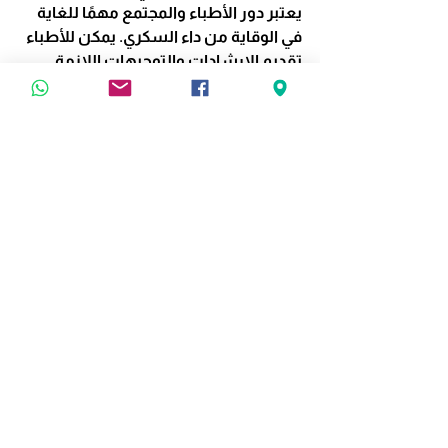
يعتبر دور الأطباء والمجتمع مهمًا للغاية 
في الوقاية من داء السكري. يمكن للأطباء 
تقديم الإرشادات والتوجيهات اللازمة 
للمرضى وتحفيزهم على تبني نمط حياة 
صحي. كما يمكن للمجتمع توفير الدعم 
والمساندة للأفراد الذين يحاولون تغيير 
نمط حياتهم والوقاية من داء السكري.
الخلاصة
داء السكري هو مرض مزمن يمكن الوقاية 
منه إلى حد كبير من خلال تبني نمط حياة 
صحي. الفهم الجيد لعوامل الخطر، ومراقبة 
مستويات السكر في الدم، والاكتشاف 
المبكر هي خطوات حاسمة للوقاية من 
المرض. التغييرات البسيطة في النظام 
الغذائي وزيادة النشاط البدني يمكن أن 
تكون لها تأثيرات كبيرة على صحة الفرد. لذا، 
حافظ على صحتك وكن وعيًا بأهمية 