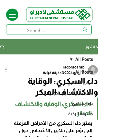
منشور
All Posts
ladpraoarab
All Posts
12 يونيو 2024
3 دقيقة قراءة
داء السكري: الوقاية
مرض السكري
والاكتشاف المبكر
مستشفى لادبراو الدولي
داء السكري: الوقاية والاكتشاف 
داء السكري
المبكر
خشونة الركبة
يعتبر داء السكري من الأمراض المزمنة 
التي تؤثر على ملايين الأشخاص حول 